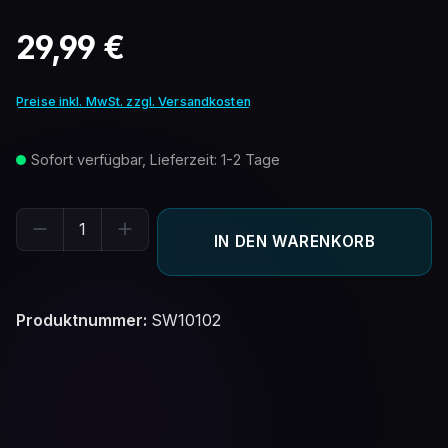
Regulärer Preis:
29,99 €
Preise inkl. MwSt. zzgl. Versandkosten
Sofort verfügbar, Lieferzeit: 1-2 Tage
Produkt Anzahl: Gib den gewünschten Wert ein oder benutze 
IN DEN WARENKORB
Produktnummer:
SW10102