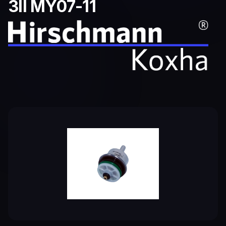
3II MY07-11
Bildergalerie überspringen