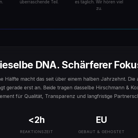
n.
überraschende Teil.
es täglich. Wir hören viel
zu.
ieselbe DNA. Schärferer Foku
ne Hälfte macht das seit über einem halben Jahrzehnt. Die
ngt gerade erst an. Beide tragen dasselbe Hirschmann & Ko
ment für Qualität, Transparenz und langfristige Partnersc
<2h
EU
REAKTIONSZEIT
GEBAUT & GEHOSTET