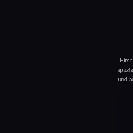
Hirsc
spezia
und a