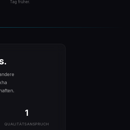
Tag früher.
s.
 andere
xha
haften.
1
QUALITÄTSANSPRUCH