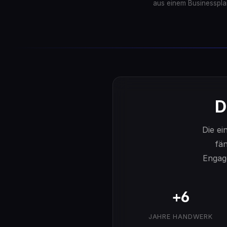
aus einem Businesspla
D
Die ei
fä
Engage
+6
JAHRE HANDWERK