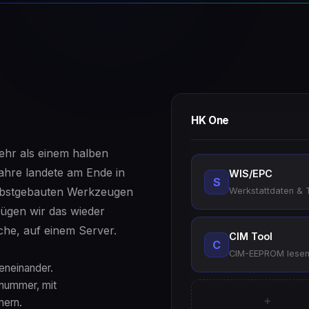
HK One
mehr als einem halben
ahre landete am Ende in
WIS/EPC
S
elbstgebauten Werkzeugen
Werkstattdaten & 
fügen wir das wieder
he, auf einem Server.
CIM Tool
C
CIM-EEPROM lesen,
eneinander.
enummer, mit
+
mern.