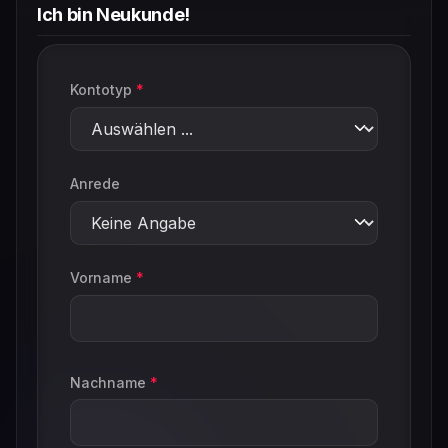
Ich bin Neukunde!
Persönliche Informationen
Kontotyp
*
Anrede
Vorname
*
Nachname
*